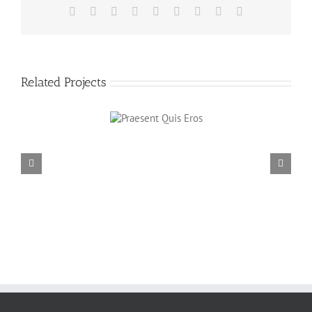
Facebook
X
Reddit
LinkedIn
WhatsApp
Tumblr
Pinterest
Vk
Email
Related Projects
Praesent Quis
Eros