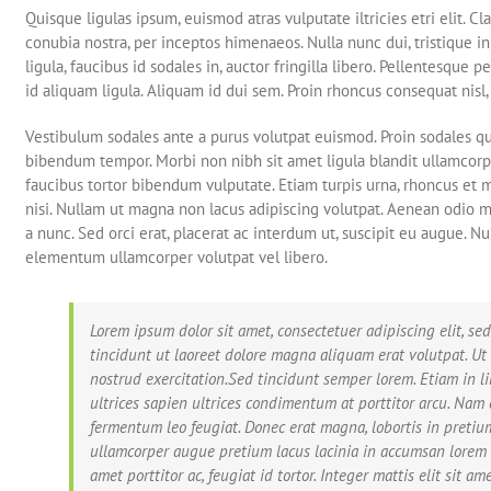
Quisque ligulas ipsum, euismod atras vulputate iltricies etri elit. Cl
conubia nostra, per inceptos himenaeos. Nulla nunc dui, tristique i
ligula, faucibus id sodales in, auctor fringilla libero. Pellentesque
id aliquam ligula. Aliquam id dui sem. Proin rhoncus consequat nisl,
Vestibulum sodales ante a purus volutpat euismod. Proin sodales qua
bibendum tempor. Morbi non nibh sit amet ligula blandit ullamcorper
faucibus tortor bibendum vulputate. Etiam turpis urna, rhoncus et m
nisi. Nullam ut magna non lacus adipiscing volutpat. Aenean odio ma
a nunc. Sed orci erat, placerat ac interdum ut, suscipit eu augue. Nun
elementum ullamcorper volutpat vel libero.
Lorem ipsum dolor sit amet, consectetuer adipiscing elit,
tincidunt ut laoreet dolore magna aliquam erat volutpat. U
nostrud exercitation.Sed tincidunt semper lorem. Etiam in liber
ultrices sapien ultrices condimentum at porttitor arcu. Nam
fermentum leo feugiat. Donec erat magna, lobortis in pretium
ullamcorper augue pretium lacus lacinia in accumsan lorem 
amet porttitor ac, feugiat id tortor. Integer mattis elit sit a