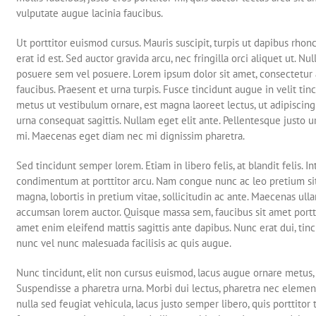
vulputate augue lacinia faucibus.
Ut porttitor euismod cursus. Mauris suscipit, turpis ut dapibus rhonc
erat id est. Sed auctor gravida arcu, nec fringilla orci aliquet ut
posuere sem vel posuere. Lorem ipsum dolor sit amet, consectetur ad
faucibus. Praesent et urna turpis. Fusce tincidunt augue in velit tin
metus ut vestibulum ornare, est magna laoreet lectus, ut adipiscing
urna consequat sagittis. Nullam eget elit ante. Pellentesque justo 
mi. Maecenas eget diam nec mi dignissim pharetra.
Sed tincidunt semper lorem. Etiam in libero felis, at blandit felis. In
condimentum at porttitor arcu. Nam congue nunc ac leo pretium si
magna, lobortis in pretium vitae, sollicitudin ac ante. Maecenas ul
accumsan lorem auctor. Quisque massa sem, faucibus sit amet porttitor
amet enim eleifend mattis sagittis ante dapibus. Nunc erat dui, tinc
nunc vel nunc malesuada facilisis ac quis augue.
Nunc tincidunt, elit non cursus euismod, lacus augue ornare metus, 
Suspendisse a pharetra urna. Morbi dui lectus, pharetra nec elemen
nulla sed feugiat vehicula, lacus justo semper libero, quis porttitor 