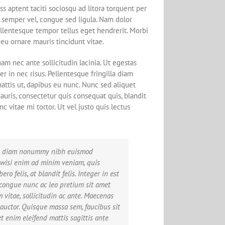
ass aptent taciti sociosqu ad litora torquent per
n semper vel, congue sed ligula. Nam dolor
 pellentesque tempor tellus eget hendrerit. Morbi
 eu ornare mauris tincidunt vitae.
m nec ante sollicitudin lacinia. Ut egestas
 in nec risus. Pellentesque fringilla diam
attis ut, dapibus eu nunc. Nunc sed aliquet
uris, consectetur quis consequat quis, blandit
c vitae mi tortor. Ut vel justo quis lectus
 sed diam nonummy nibh euismod
t wisi enim ad minim veniam, quis
o felis, at blandit felis. Integer in est
 congue nunc ac leo pretium sit amet
 vitae, sollicitudin ac ante. Maecenas
auctor. Quisque massa sem, faucibus sit
met enim eleifend mattis sagittis ante