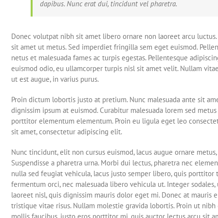
dapibus. Nunc erat dui, tincidunt vel pharetra.
Donec volutpat nibh sit amet libero ornare non laoreet arcu luctus
sit amet ut metus. Sed imperdiet fringilla sem eget euismod. Pelle
netus et malesuada fames ac turpis egestas. Pellentesque adipiscing
euismod odio, eu ullamcorper turpis nisl sit amet velit. Nullam vit
ut est augue, in varius purus.
Proin dictum lobortis justo at pretium. Nunc malesuada ante sit ame
dignissim ipsum at euismod. Curabitur malesuada lorem sed metus
porttitor elementum elementum. Proin eu ligula eget leo consecte
sit amet, consectetur adipiscing elit.
Nunc tincidunt, elit non cursus euismod, lacus augue ornare metus, 
Suspendisse a pharetra urna. Morbi dui lectus, pharetra nec elemen
nulla sed feugiat vehicula, lacus justo semper libero, quis porttitor 
fermentum orci, nec malesuada libero vehicula ut. Integer sodales, 
laoreet nisl, quis dignissim mauris dolor eget mi. Donec at mauris eni
tristique vitae risus. Nullam molestie gravida lobortis. Proin ut nibh 
mollis faucibus, justo eros porttitor mi, quis auctor lectus arcu sit