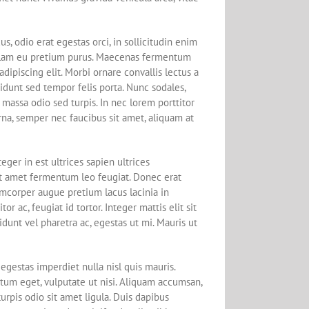
us, odio erat egestas orci, in sollicitudin enim
. Nullam eu pretium purus. Maecenas fermentum
ipiscing elit. Morbi ornare convallis lectus a
cidunt sed tempor felis porta. Nunc sodales,
 massa odio sed turpis. In nec lorem porttitor
urna, semper nec faucibus sit amet, aliquam at
teger in est ultrices sapien ultrices
t amet fermentum leo feugiat. Donec erat
lamcorper augue pretium lacus lacinia in
 ac, feugiat id tortor. Integer mattis elit sit
idunt vel pharetra ac, egestas ut mi. Mauris ut
egestas imperdiet nulla nisl quis mauris.
tum eget, vulputate ut nisi. Aliquam accumsan,
turpis odio sit amet ligula. Duis dapibus