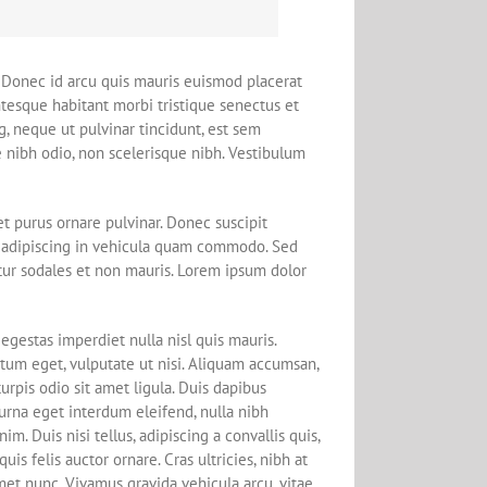
. Donec id arcu quis mauris euismod placerat
ntesque habitant morbi tristique senectus et
, neque ut pulvinar tincidunt, est sem
ae nibh odio, non scelerisque nibh. Vestibulum
t purus ornare pulvinar. Donec suscipit
 adipiscing in vehicula quam commodo. Sed
tur sodales et non mauris. Lorem ipsum dolor
egestas imperdiet nulla nisl quis mauris.
tum eget, vulputate ut nisi. Aliquam accumsan,
turpis odio sit amet ligula. Duis dapibus
urna eget interdum eleifend, nulla nibh
m. Duis nisi tellus, adipiscing a convallis quis,
quis felis auctor ornare. Cras ultricies, nibh at
 amet nunc. Vivamus gravida vehicula arcu, vitae